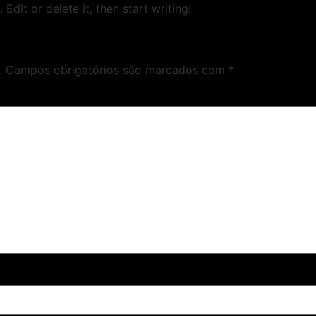
Edit or delete it, then start writing!
.
Campos obrigatórios são marcados com
*