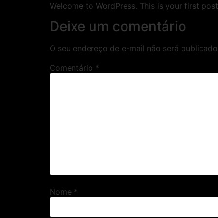
Welcome to WordPress. This is your first post. 
Deixe um comentário
O seu endereço de e-mail não será publicado
Comentário
*
Nome
*